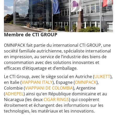
Membre de CTI GROUP
OMNIPACK fait partie du international CTI GROUP, une
société familiale autrichienne, spécialiste international
en impression, au service de l’industrie des biens de
consommation avec des solutions innovantes et
efficaces d’étiquetage et d’emballage.
Le CTI Group, avec le siège social en Autriche (
ULIKETT
),
en Italie (
VIAPPIANI ITALY
), Espagne (
OMNIPACK
),
Colombie (
VIAPPIANI DE COLOMBIA
), Argentine
(
ADHEPEL
) ainsi qu'en République dominicaine et au
Nicaragua (les deux
CIGAR RINGS
) qui coopèrent
étroitement et échangent des informations sur les
technologies, les matériaux et les innovations.