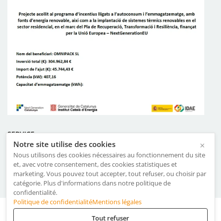
SERVICE
Notre site utilise des cookies
×
Certificats
Nous utilisons des cookies nécessaires au fonctionnement du site
et, avec votre consentement, des cookies statistiques et
Termes et conditions d’utilisation
marketing. Vous pouvez tout accepter, tout refuser, ou choisir par
Politique du système de gestion
catégorie. Plus d'informations dans notre politique de
confidentialité.
Politique de confidentialité
Mentions légales
Mentions légales
·
Politique de Confidentialité
·
Cookies
Tout refuser