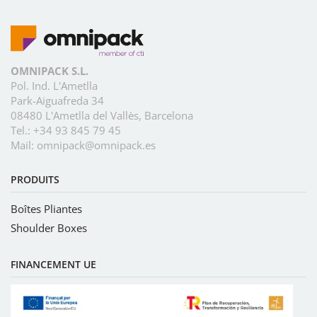
OMNIPACK S.L.
Pol. Ind. L'Ametlla
Park-Aiguafreda 34
08480 L'Ametlla del Vallès, Barcelona
Tel.:
+34 93 845 79 45
Mail:
omnipack@omnipack.es
PRODUITS
Boîtes Pliantes
Shoulder Boxes
FINANCEMENT UE