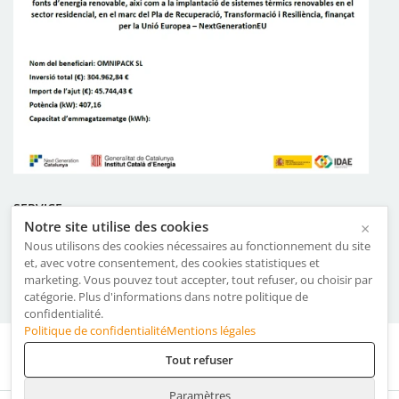
SERVICE
Notre site utilise des cookies
×
Certificats
Nous utilisons des cookies nécessaires au fonctionnement du site
et, avec votre consentement, des cookies statistiques et
Termes et conditions d’utilisation
marketing. Vous pouvez tout accepter, tout refuser, ou choisir par
Politique du système de gestion
catégorie. Plus d'informations dans notre politique de
confidentialité.
Politique de confidentialité
Mentions légales
Mentions légales
·
Politique de Confidentialité
·
Cookies
Tout refuser
Paramètres