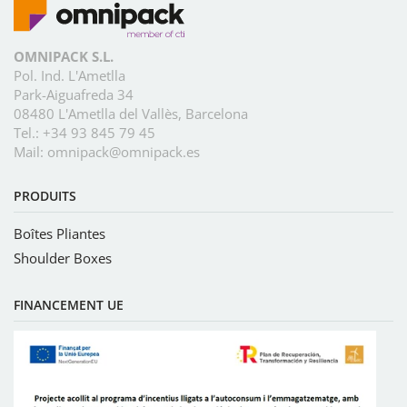
OMNIPACK S.L.
Pol. Ind. L'Ametlla
Park-Aiguafreda 34
08480 L'Ametlla del Vallès, Barcelona
Tel.:
+34 93 845 79 45
Mail:
omnipack@omnipack.es
PRODUITS
Boîtes Pliantes
Shoulder Boxes
FINANCEMENT UE