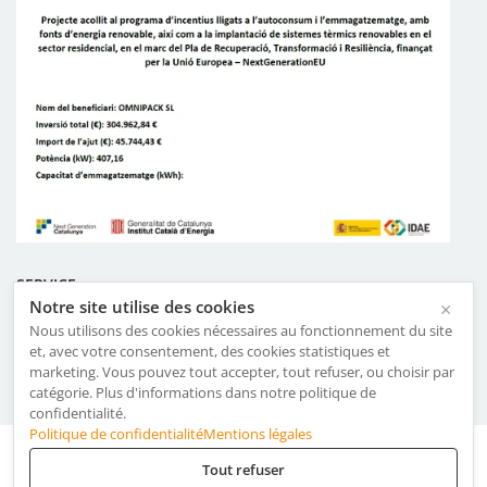
SERVICE
Notre site utilise des cookies
×
Certificats
Nous utilisons des cookies nécessaires au fonctionnement du site
et, avec votre consentement, des cookies statistiques et
Termes et conditions d’utilisation
marketing. Vous pouvez tout accepter, tout refuser, ou choisir par
Politique du système de gestion
catégorie. Plus d'informations dans notre politique de
confidentialité.
Politique de confidentialité
Mentions légales
Mentions légales
·
Politique de Confidentialité
·
Cookies
Tout refuser