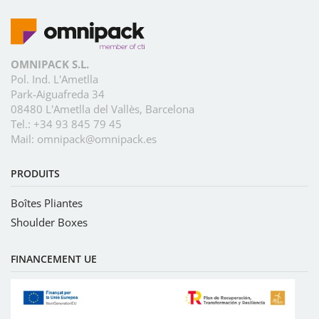
OMNIPACK S.L.
Pol. Ind. L'Ametlla
Park-Aiguafreda 34
08480 L'Ametlla del Vallès, Barcelona
Tel.:
+34 93 845 79 45
Mail:
omnipack@omnipack.es
PRODUITS
Boîtes Pliantes
Shoulder Boxes
FINANCEMENT UE